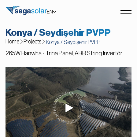
EN
TR
Konya / Seydişehir PVPP
Home
Projects
Konya / Seydişehir PVPP
265W Hanwha - Trina Panel, ABB String Invertör
WATCH THE VIDEO WATCH THE VIDEO WATCH THE